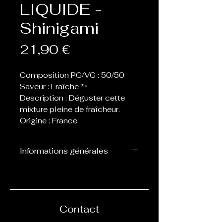
LIQUIDE -
Shinigami
Prix
21,90 €
Composition PG/VG : 50/50
Saveur : Fraîche **
Description : Déguster cette
mixture pleine de fraîcheur.
Origine : France
Informations générales
Flacon de 60 ou 70 ml
contenant 50 ml de eliquide,
laissant donc la place de 1 ou
2 boosters afin de les
Contact
nicotiner.