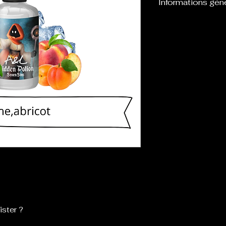
Informations gén
Flacon de 30 ml d
à être mélangé
être vapoté dire
ister ?