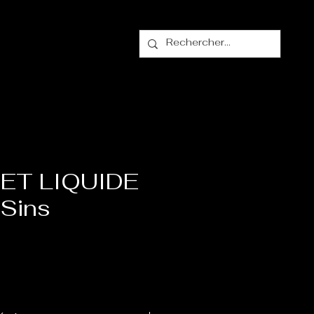
alogue
Contact
ET LIQUIDE
 Sins
ix