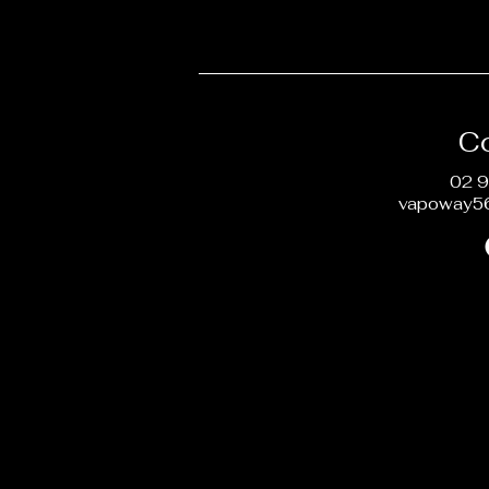
C
02 9
vapoway5