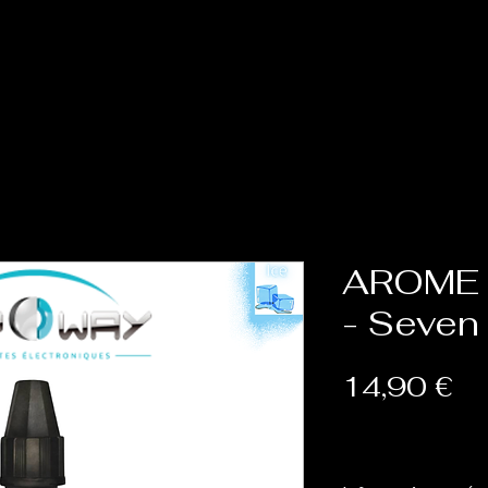
Accueil
Cat
AROME 
- Seven
Pr
14,90 €