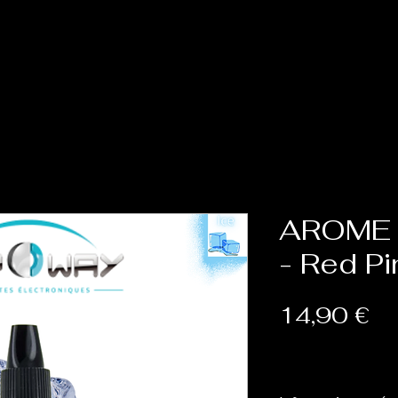
Accueil
Cat
AROME 
- Red P
Pr
14,90 €