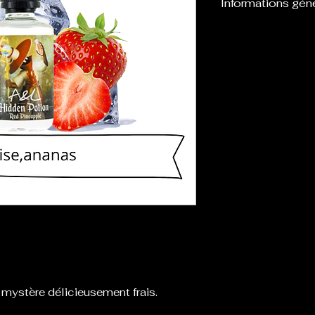
Informations gén
Flacon de 30 ml d
à être mélangé
être vapoté dire
 mystère délicieusement frais.