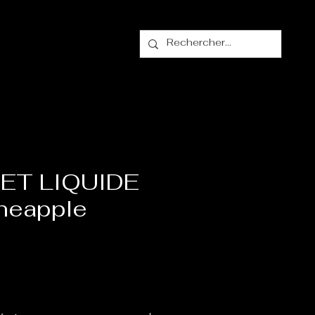
alogue
Contact
ET LIQUIDE
ineapple
ix