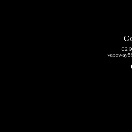
C
02 9
vapoway5