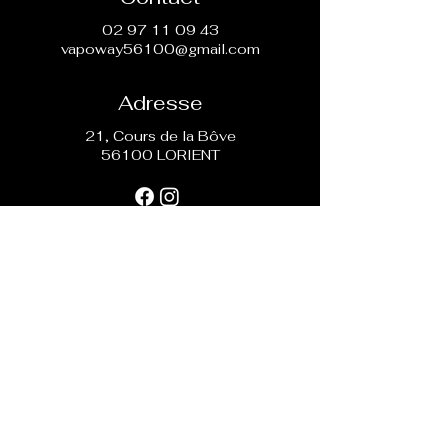
directement.
02 97 11 09 43
vapoway56100@gmail.com
Adresse
21, Cours de la Bôve
56100 LORIENT