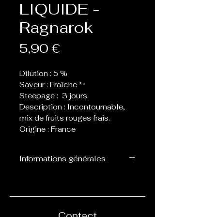
LIQUIDE -
Ragnarok
Prix
5,90 €
Dilution : 5 %
Saveur : Fraîche **
Steepage : 3 jours
Description : Incontournable,
mix de fruits rouges frais.
Origine : France
Informations générales
Flacon de 10 ml d’arôme
concentré destiné à être
mélangé avec de la base, ne
peut pas être vapoté
Contact