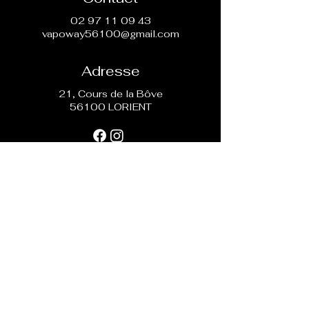
directement.
02 97 11 09 43
vapoway56100@gmail.com
Adresse
21, Cours de la Bôve
56100 LORIENT