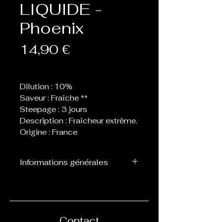
LIQUIDE -
Phoenix
Prix
14,90 €
Dilution : 10%
Saveur : Fraîche **
Steepage : 3 jours
Description : Fraîcheur extrême.
Origine : France
Informations générales
Flacon de 30 ml d’arôme
concentré destiné à être
mélangé avec de la base, ne
peut pas être vapoté
Contact