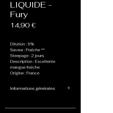
LIQUIDE -
Fury
Prix
14,90 €
Dilution : 5%
Saveur : Fraîche **
Steepage : 2 jours
Description : Excellente
mangue fraîche.
Origine : France
Informations générales
Flacon de 30 ml d’arôme
concentré destiné à être
mélangé avec de la base, ne