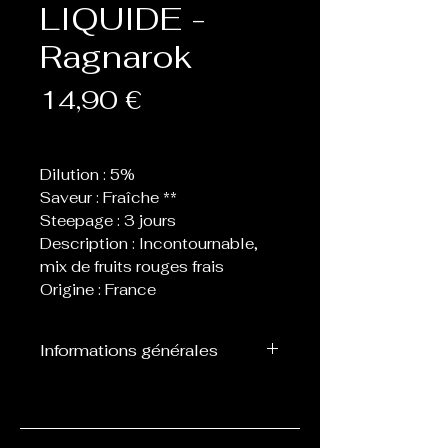
LIQUIDE -
Ragnarok
Prix
14,90 €
Dilution : 5%
Saveur : Fraîche **
Steepage : 3 jours
Description : Incontournable,
mix de fruits rouges frais
Origine : France
Informations générales
Flacon de 30 ml d’arôme
concentré destiné à être
mélangé avec de la base, ne