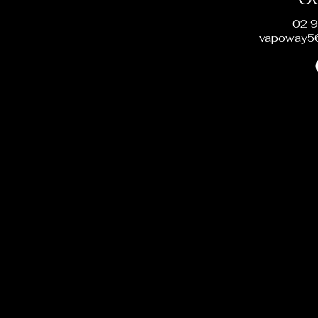
02 9
vapoway5