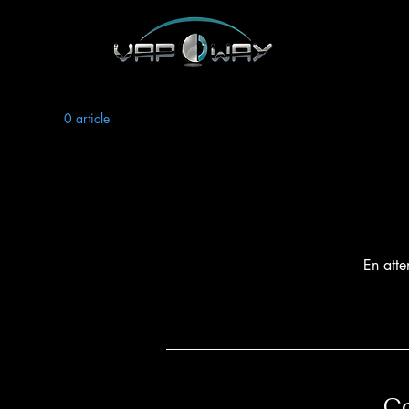
0 article
En atte
C