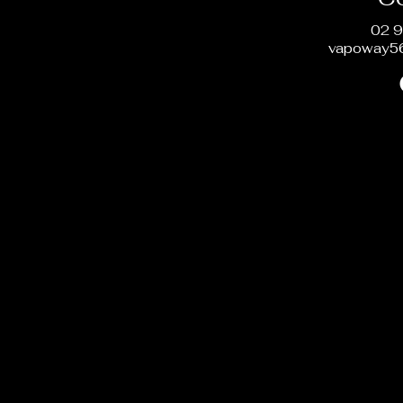
02 9
vapoway5