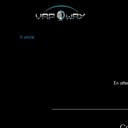
0 article
En atte
C