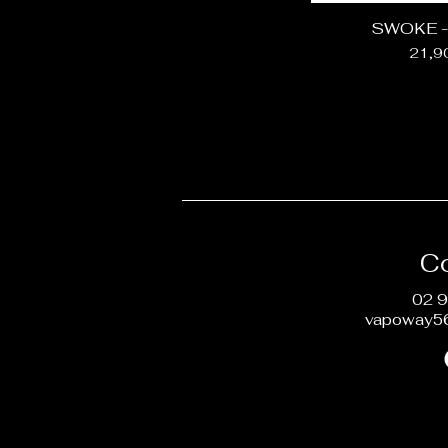
SWOKE -
Prix
21,9
C
02 9
vapoway5