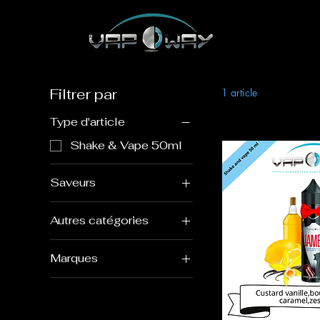
Filtrer par
1 article
Type d'article
Shake & Vape 50ml
Saveurs
Bourbon
Autres catégories
Caramel
Fruit
Citron jaune
Marques
Gourmand
Crème anglaise
Swoke
Pistache
Vanille