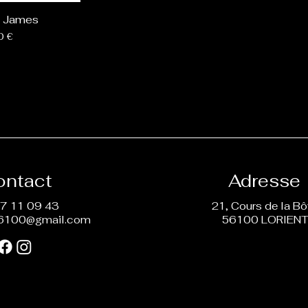
 James
0 €
ontact
Adresse
7 11 09 43
21, Cours de la B
6100@gmail.com
56100 LORIEN