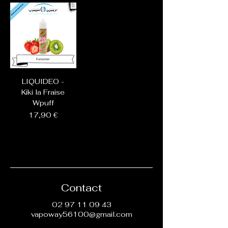
LIQUIDEO -
Kiki la Fraise
Wpuff
Prix
17,90 €
Contact
02 97 11 09 43
vapoway56100@gmail.com