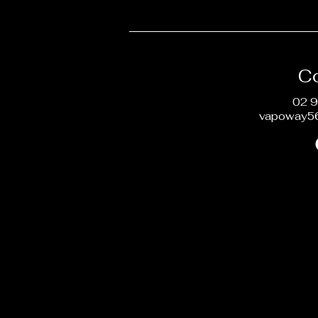
C
02 9
vapoway5