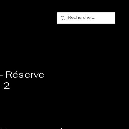
alogue
Contact
- Réserve
e 2
ix