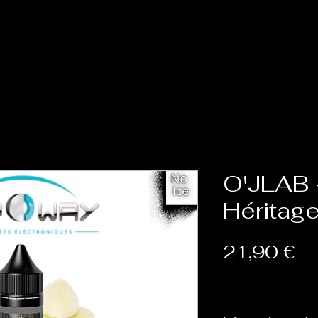
Accueil
Cat
O'JLAB 
Héritag
Pr
21,90 €