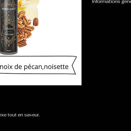
Informations gén
Flacon de 60 ou
eliquide, laissan
boosters afin de l
xe tout en saveur.