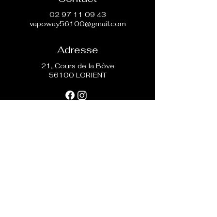
nicotiner.
02 97 11 09 43
vapoway56100@gmail.com
Adresse
21, Cours de la Bôve
56100 LORIENT