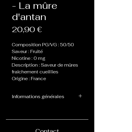
- La mûre
d'antan
Prix
20,90 €
Composition PG/VG : 50/50
Saveur : Fruité
Nicotine : 0 mg
Description : Saveur de mûres
fraichement cueillies
Origine : France
Informations générales
Flacon de 60 ou 70 ml
contenant 50 ml de eliquide,
laissant donc la place de 1 ou
2 boosters afin de les
Contact