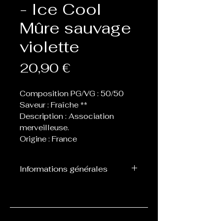
- Ice Cool
Mûre sauvage
violette
Prix
20,90 €
Composition PG/VG : 50/50
Saveur : Fraîche **
Description : Association
merveilleuse.
Origine : France
Informations générales
Flacon de 60 ou 70 ml
contenant 50 ml de eliquide,
laissant donc la place de 1 ou