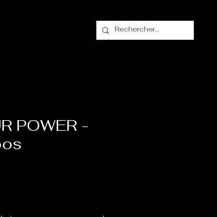
alogue
Contact
R POWER -
oos