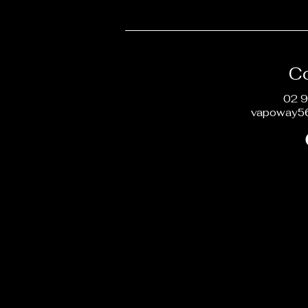
C
02 9
vapoway5