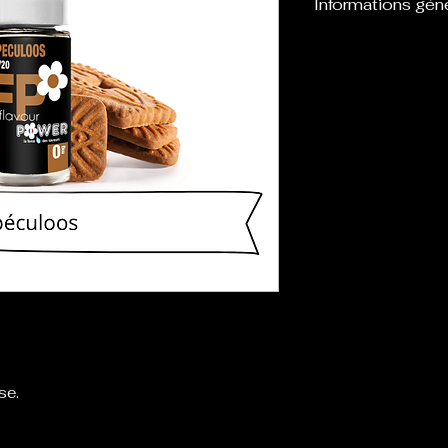
Informations gén
Flacon d’une cont
l’emploi avec de
définis : 0,3,6,1
se.