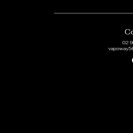
C
02 9
vapoway5