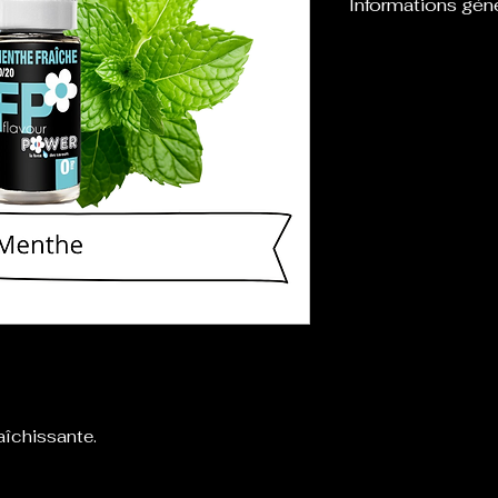
Informations gén
Flacon d’une cont
l’emploi avec de
définis : 0,3,6,1
aîchissante.