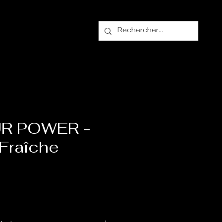
alogue
Contact
R POWER -
Fraîche