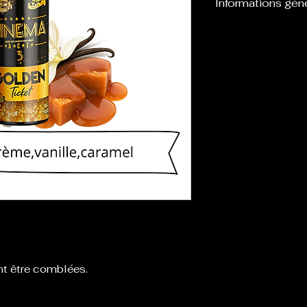
Informations gén
Flacon de 120 m
eliquide, laissan
boosters afin de l
nt être comblées.