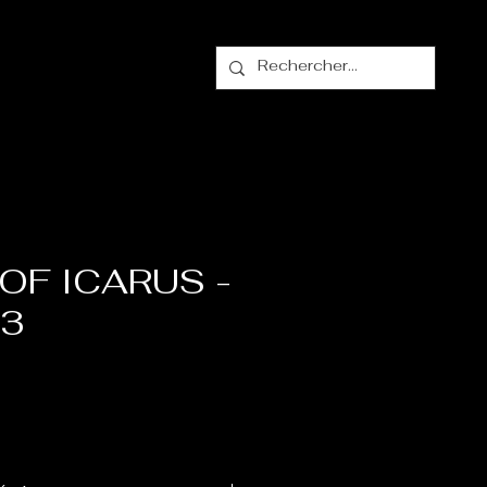
alogue
Contact
OF ICARUS -
 3
ix