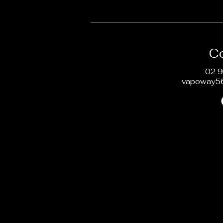
C
02 9
vapoway5