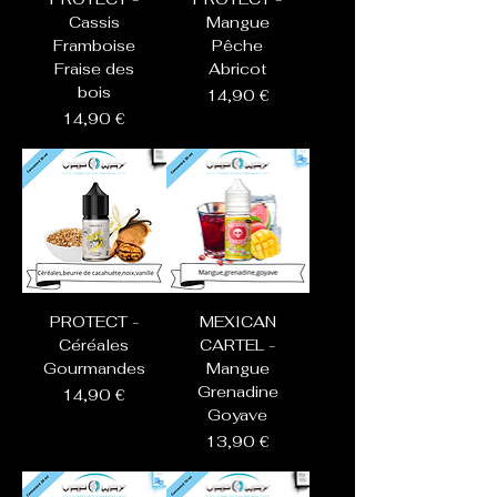
Cassis
Mangue
Framboise
Pêche
Fraise des
Abricot
bois
Prix
14,90 €
Prix
14,90 €
PROTECT -
MEXICAN
Céréales
CARTEL -
Gourmandes
Mangue
Grenadine
Prix
14,90 €
Goyave
Prix
13,90 €