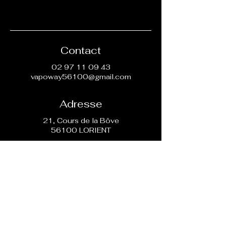
Contact
02 97 11 09 43
vapoway56100@gmail.com
Adresse
21, Cours de la Bôve
56100 LORIENT