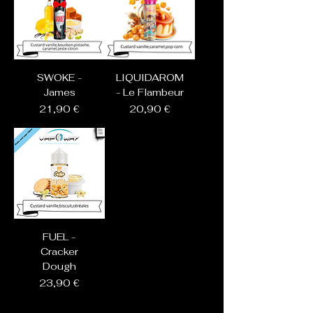
SWOKE -
LIQUIDAROM
James
- Le Flambeur
Prix
Prix
21,90 €
20,90 €
FUEL -
Cracker
Dough
Prix
23,90 €