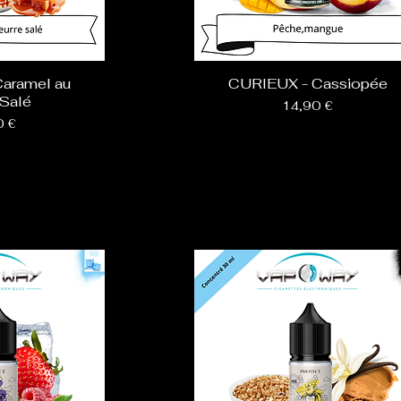
aramel au
CURIEUX - Cassiopée
 Salé
Prix
14,90 €
0 €