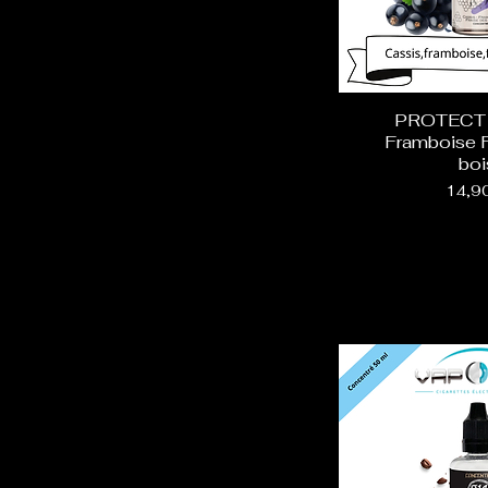
PROTECT -
Framboise F
boi
Prix
14,9