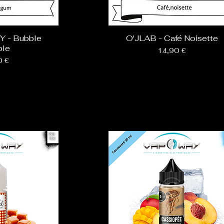
 - Bubble
O'JLAB - Café Noisette
ble
Prix
14,90 €
0 €