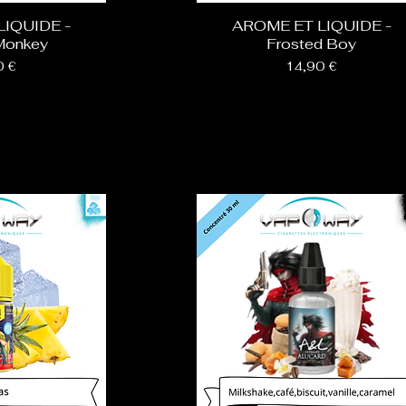
IQUIDE -
AROME ET LIQUIDE -
Monkey
Frosted Boy
Prix
0 €
14,90 €