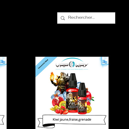
alogue
Contact