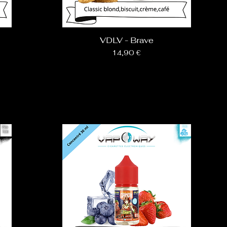
VDLV - Brave
Prix
14,90 €