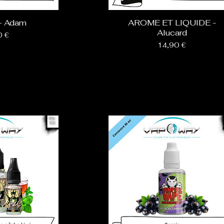
- Adam
AROME ET LIQUIDE -
Alucard
0 €
Prix
14,90 €