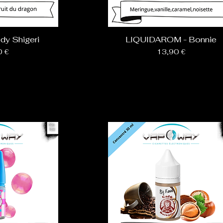
dy Shigeri
LIQUIDAROM - Bonnie
Prix
0 €
13,90 €