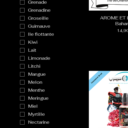
Grenade
Grenadine
AROME ET L
Groseille
Baha
Guimauve
Prix
14,9
Ile flottante
Kiwi
Lait
Limonade
Litchi
Mangue
Melon
Menthe
Meringue
Miel
Myrtille
Nectarine