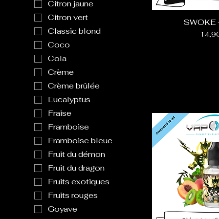
Citron jaune
Citron vert
SWOKE 
Classic blond
Prix
14,9
Coco
Cola
Crème
Crème brûlée
Eucalyptus
Fraise
Framboise
Framboise bleue
Fruit du démon
Fruit du dragon
Fruits exotiques
Fruits rouges
Goyave