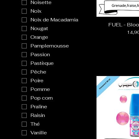
Noisette
Noix
Noix de Macadamia
FUEL - Bloo
Nougat
Prix
14,9
Orange
Pamplemousse
Passion
Pastèque
Pêche
Poire
Pomme
Pop corn
Praline
Raisin
Thé
Vanille