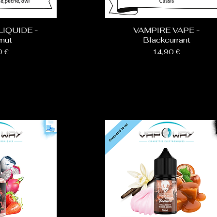
IQUIDE -
VAMPIRE VAPE -
mut
Blackcurrant
Prix
0 €
14,90 €