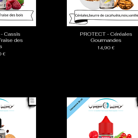
 Cassis
PROTECT - Céréales
raise des
Gourmandes
s
Prix
14,90 €
0 €