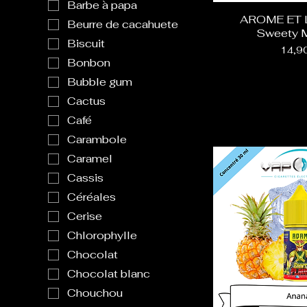
Barbe à papa
AROME ET L
Beurre de cacahuete
Sweety 
Biscuit
Prix
14,9
Bonbon
Bubble gum
Cactus
Café
Carambole
Caramel
Cassis
Céréales
Cerise
Chlorophylle
Chocolat
Chocolat blanc
Chouchou