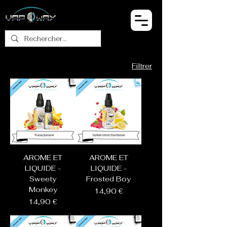
Filtrer
AROME ET
AROME ET
LIQUIDE -
LIQUIDE -
Sweety
Frosted Boy
Monkey
Prix
14,90 €
Prix
14,90 €